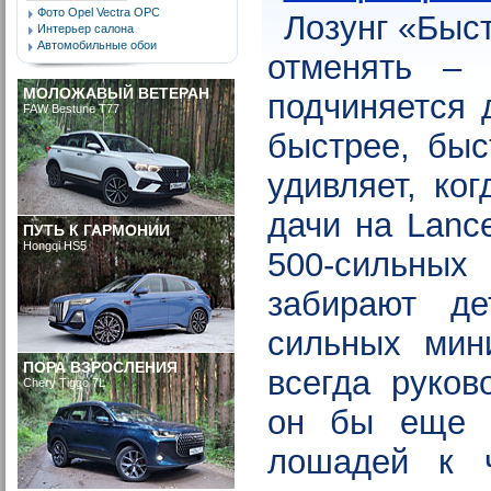
Фото Opel Vectra OPC
Лозунг «Быст
Интерьер салона
Автомобильные обои
отменять –
МОЛОЖАВЫЙ ВЕТЕРАН
подчиняется 
FAW Bestune T77
быстрее, быс
удивляет, ко
дачи на Lance
ПУТЬ К ГАРМОНИИ
Hongqi HS5
500-сильны
забирают д
сильных мин
ПОРА ВЗРОСЛЕНИЯ
всегда руков
Chery Tiggo 7L
он бы еще 
лошадей к 