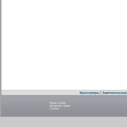
|
Кроссоверы
Замечательные
Наша ссылка
Авторские права
Cookies