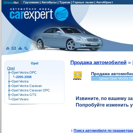
Грузовики
|
Автобусы
|
Туризм
|
Горные лыжи
|
АвтоЮрист
Oriens
Net
»
Продажа автомобилей
Opel
Opel
Opel Vectra OPC
Продажа автомобил
2005-2008
Цены Opel Vectra O
Opel Vectra
Opel Vectra Caravan
Opel Vectra Caravan OPC
Opel Vectra GTS
Извините, по вашему за
Opel Vivaro
Попробуйте изменить 
Поиск автомобиля по параметра