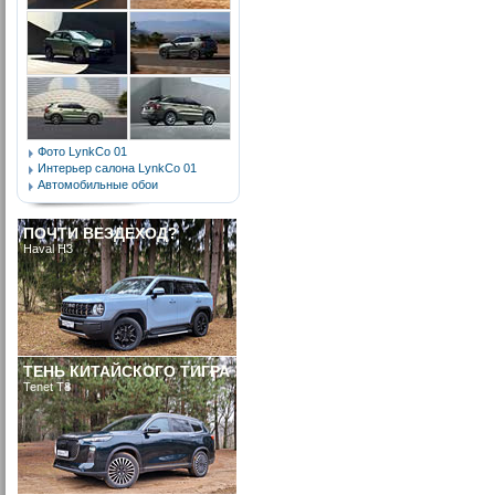
Фото LynkCo 01
Интерьер салона LynkCo 01
Автомобильные обои
ПОЧТИ ВЕЗДЕХОД?
Haval H3
ТЕНЬ КИТАЙСКОГО ТИГРА
Tenet T8