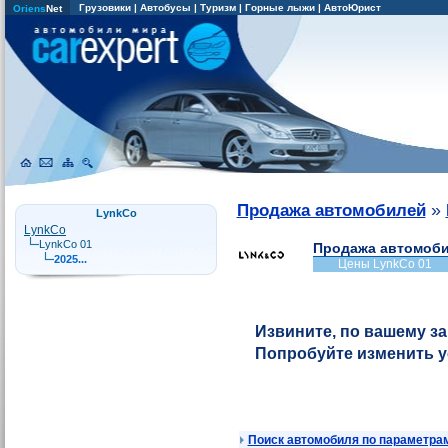
Грузовики
|
Автобусы
|
Туризм
|
Горные лыжи
|
АвтоЮрист
Oriens
Net
»
Продажа автомобилей
LynkCo
LynkCo
LynkCo 01
Продажа автомоби
2025...
Цены LynkCo 01
Извините, по вашему за
Попробуйте изменить 
Поиск автомобиля по параметра