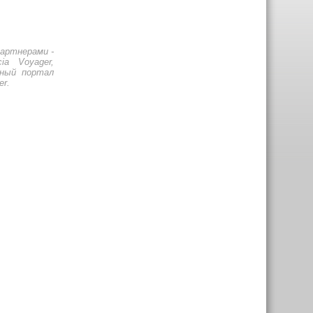
артнерами -
a Voyager,
ьный портал
er.