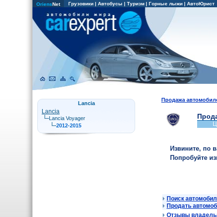
Грузовики
|
Автобусы
|
Туризм
|
Горные лыжи
|
АвтоЮрист
Oriens
Net
Продажа автомобил
Lancia
Lancia
Прода
Lancia Voyager
Ц
2012-2015
Извините, по 
Попробуйте и
Поиск автомобил
Продать автомо
Отзывы владельц