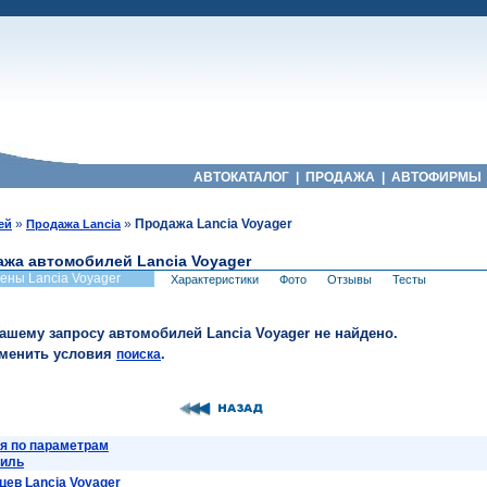
АВТОКАТАЛОГ
|
ПРОДАЖА
|
АВТОФИРМЫ
»
»
Продажа Lancia Voyager
ей
Продажа Lancia
жа автомобилей Lancia Voyager
ены Lancia Voyager
Характеристики
Фото
Отзывы
Тесты
вашему запросу автомобилей Lancia Voyager не найдено.
зменить условия
.
поиска
я по параметрам
биль
ев Lancia Voyager