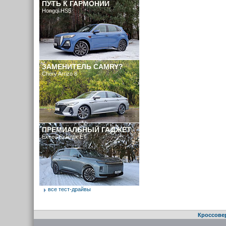
ПУТЬ К ГАРМОНИИ
Hongqi HS5
ЗАМЕНИТЕЛЬ CAMRY?
Chery Arrizo 8
ПРЕМИАЛЬНЫЙ ГАДЖЕТ
Exeed Exlantix ET
все тест-драйвы
Кроссове