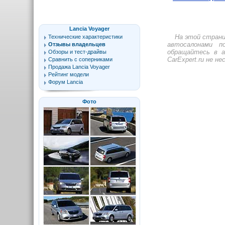
Lancia Voyager
На этой стран
Технические характеристики
автосалонами п
Отзывы владельцев
обращайтесь в а
Обзоры и тест-драйвы
CarExpert.ru не н
Сравнить с соперниками
Продажа Lancia Voyager
Рейтинг модели
Форум Lancia
Фото