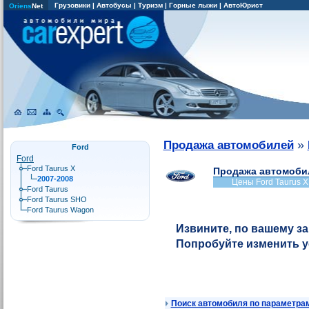
Грузовики
|
Автобусы
|
Туризм
|
Горные лыжи
|
АвтоЮрист
Oriens
Net
»
Продажа автомобилей
Ford
Ford
Ford Taurus X
Продажа автомобил
2007-2008
Цены Ford Taurus X
Ford Taurus
Ford Taurus SHO
Ford Taurus Wagon
Извините, по вашему за
Попробуйте изменить 
Поиск автомобиля по параметра