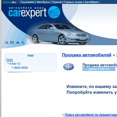
Грузовики
|
Автобусы
|
Туризм
|
Горные лыжи
|
АвтоЮрист
Oriens
Net
»
Продажа автомобилей
FAW
FAW
FAW V2
Продажа автомоб
2010-2015
Цены FAW V2
Извините, по вашему з
Попробуйте изменить 
Поиск автомобиля по параметра