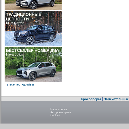
ТРАДИЦИОННЫЕ
ЦЕННОСТИ
KGM Rexton
БЕСТСЕЛЛЕР НОМЕР ДВА
Haval Jolion
все тест-драйвы
|
Кроссоверы
Замечательные
Наша ссылка
Авторские права
Cookies