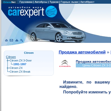
Грузовики
|
Автобусы
|
Туризм
|
Горные лыжи
|
АвтоЮрист
Oriens
Net
»
Продажа автомобилей
Citroen
Citroen
Citroen ZX 3-Door
Продажа автомобиле
1991-1997
Цены Citroen ZX 3-
Citroen ZX
Citroen ZX Break
Извините, по вашему
найдено.
Попробуйте изменить 