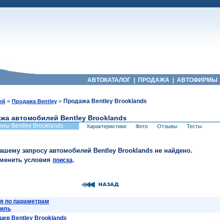
АВТОКАТАЛОГ
|
ПРОДАЖА
|
АВТОФИРМЫ
»
»
Продажа Bentley Brooklands
ей
Продажа Bentley
жа автомобилей Bentley Brooklands
ены Bentley Brooklands
Характеристики
Фото
Отзывы
Тесты
вашему запросу автомобилей Bentley Brooklands не найдено.
зменить условия
.
поиска
я по параметрам
биль
ев Bentley Brooklands