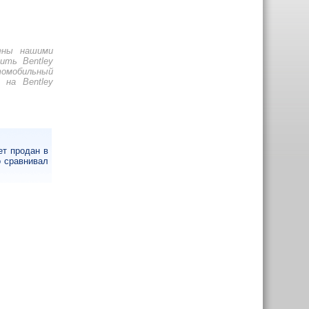
ены нашими
ить Bentley
томобильный
 на Bentley
ет продан в
о сравнивал