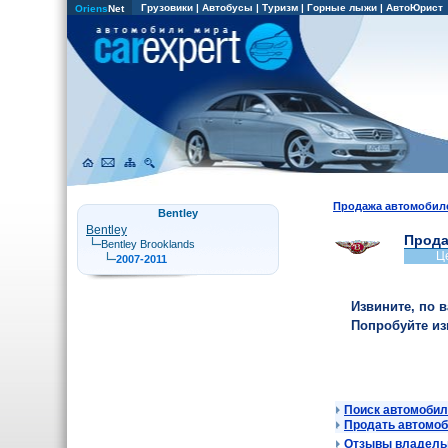
Грузовики
|
Автобусы
|
Туризм
|
Горные лыжи
|
АвтоЮрист
Oriens
Net
Продажа автомобил
Bentley
Bentley
Прода
Bentley Brooklands
Ц
2007-2011
Извините, по 
Попробуйте и
Поиск автомобил
Продать автомо
Отзывы владельц