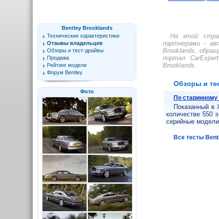
Bentley Brooklands
На этой стра
Технические характеристики
партнерами - ав
Отзывы владельцев
Brooklands, обра
Обзоры и тест-драйвы
портал CarExper
Продажа
Brooklands.
Рейтинг модели
Форум Bentley
Обзоры и тес
Фото
По старинному
Показанный в 
количестве 550 э
серийные модели 
Все тесты Bent