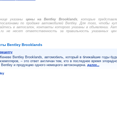
нице указаны
цены на Bentley Brooklands
, которые представл
тосалонами по продаже автомобилей Bentley. Для того, чтобы куп
щайтесь в автосалон, контакты которого указаны в объявлении. Ав
t.ru не несет ответственность за правильность указанных цен
ты Bentley Brooklands
 рецепту
Женеве Bentley Brooklands, автомобиль, который в ближайшие годы буд
кземпляров, – это ответ англичан тем, кто в последнее время злорадн
Bentley и продукцию одного немецкого автоконцерна.
далее...
ley