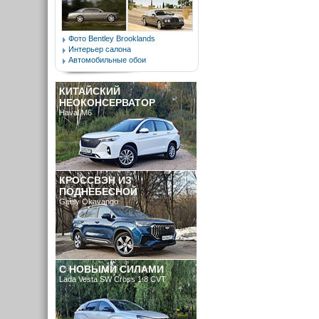
Фото Bentley Brooklands
Интерьер салона
Автомобильные обои
КИТАЙСКИЙ
НЕОКОНСЕРВАТОР
Haval M6
КРОССВЭН ИЗ
ПОДНЕБЕСНОЙ
Geely Okavango
C НОВЫМИ СИЛАМИ
Lada Vesta SW Cross 1.8 CVT