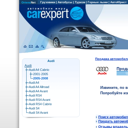
Грузовики
|
Автобусы
|
Туризм
|
Горные лыжи
|
АвтоЮрист
Oriens
Net
Продажа автомобил
Audi
Audi
Прода
Audi A4 Cabrio
Ц
2001-2005
2005-2008
Audi A4
Audi A4 Allroad
Извините, по 
Audi A4 Avant
Попробуйте и
Audi RS4
Audi RS4 Avant
Audi RS4 Cabrio
Audi S4
Audi S4 Avant
Поиск автомобил
Продать автомо
Отзывы владельц