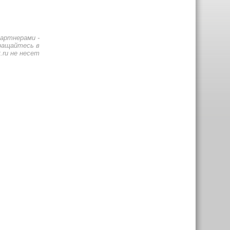
артнерами -
бращайтесь в
.ru не несет