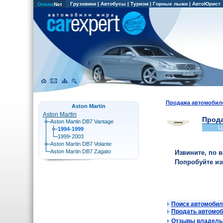
Грузовики
|
Автобусы
|
Туризм
|
Горные лыжи
|
АвтоЮрист
Oriens
Net
Продажа автомобил
Aston Martin
Aston Martin
Прода
Aston Martin DB7 Vantage
Ц
1994-1999
1999-2003
Aston Martin DB7 Volante
Aston Martin DB7 Zagato
Извините, по 
Попробуйте и
Поиск автомобил
Продать автомо
Отзывы владельц