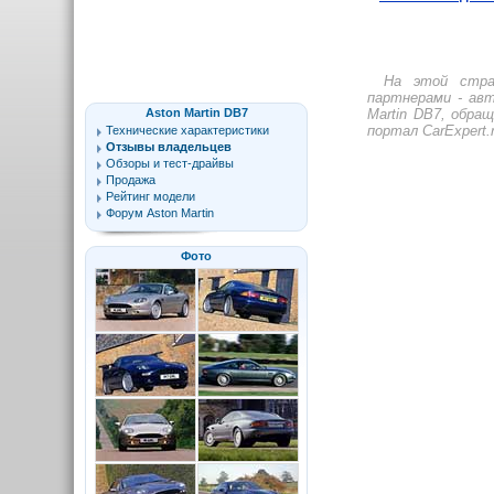
На этой стр
партнерами - авт
Aston Martin DB7
Martin DB7, обра
портал CarExpert.
Технические характеристики
Отзывы владельцев
Обзоры и тест-драйвы
Продажа
Рейтинг модели
Форум Aston Martin
Фото