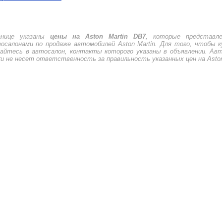
анице указаны
цены на Aston Martin DB7
, которые представл
осалонами по продаже автомобилей Aston Martin. Для того, чтобы к
щайтесь в автосалон, контакты которого указаны в объявлении. Ав
ru не несет ответственность за правильность указанных цен на Aston