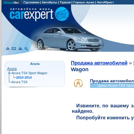
Грузовики
|
Автобусы
|
Туризм
|
Горные лыжи
|
АвтоЮрист
Oriens
Net
»
Продажа автомобилей
Acura
Wagon
Acura
Acura TSX Sport Wagon
2010-2014
Продажа автомобиле
Acura TSX
Цены Acura TSX Spo
Извините, по вашему з
найдено.
Попробуйте изменить 