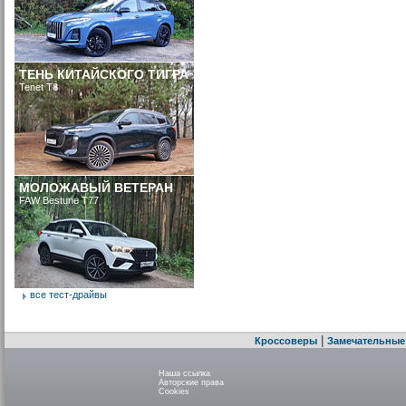
ТЕНЬ КИТАЙСКОГО ТИГРА
Tenet T8
МОЛОЖАВЫЙ ВЕТЕРАН
FAW Bestune T77
все тест-драйвы
|
Кроссоверы
Замечательные
Наша ссылка
Авторские права
Cookies